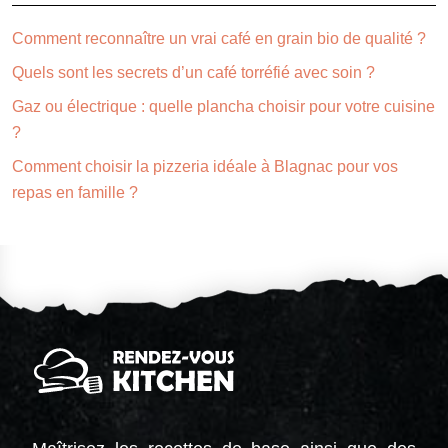
Comment reconnaître un vrai café en grain bio de qualité ?
Quels sont les secrets d’un café torréfié avec soin ?
Gaz ou électrique : quelle plancha choisir pour votre cuisine
?
Comment choisir la pizzeria idéale à Blagnac pour vos
repas en famille ?