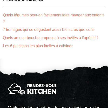
Quels légumes peut-on facilement faire manger aux enfants
?
7 fromages qui se dégustent aussi bien crus que cuits
Quels amuse-bouche proposer à ses invités à l’apéritif ?
Les 6 poissons les plus faciles à cuisiner
Maîtrisez les recettes de base ainsi que des