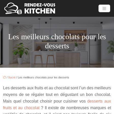
Les meilleurs chocolats pour les
desserts
/
Sucré
/ Les meilleurs chocolats pour les desserts
Les desserts aux fruits et au chocolat sont l’un des meilleurs
moyens de se régaler tout en dégustant un bon chocolat.
Mais quel chocolat choisir pour cuisiner vos
desserts aux
fruits et au chocolat
? Il existe de nombreuses marques et